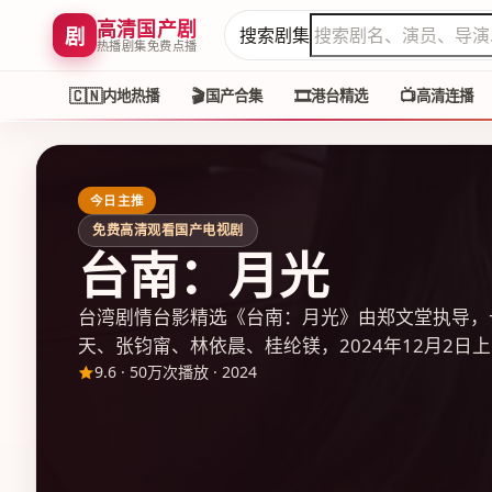
高清国产剧
剧
搜索剧集
热播剧集免费点播
🇨🇳
🎬
🎞️
📺
内地热播
国产合集
港台精选
高清连播
今日主推
免费高清观看国产电视剧
台南：月光
台湾剧情台影精选《台南：月光》由郑文堂执导，
天、张钧甯、林依晨、桂纶镁，2024年12月2日上
9.6
·
50万次播放
·
2024