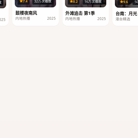
36集
29集
7.4
32万次播放
8.2
16万次播放
9.6
5
集
放
鼓楼夜南风
外滩追击 第1季
台南：月光
内地热播
2025
内地热播
2025
港台精选
025