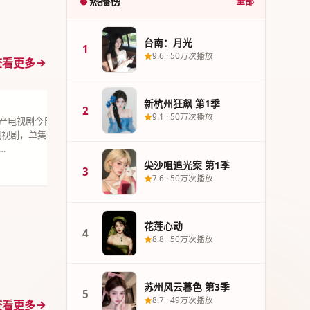
热播榜
全部
台南：月光
1
9.6
·
50万次播放
查看更多
新杭州狂飙 第1季
3
尖沙咀追光案
2
9.1
·
50万次播放
产电视剧今日力推《新杭州狂
《尖沙咀追光案
市电视剧，单集38分钟超清质感。
可辛以犯罪题
…
2021年12月
尖沙咀追光案 第1季
9.1
50万次播放
港台精选
3
19集
7.6
·
50万次播放
花莲心动
4
8.8
·
50万次播放
苏州风云暮色 第3季
5
8.7
·
49万次播放
查看更多