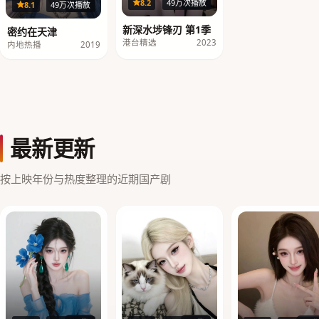
40集
8.2
49万次播放
18集
8.1
49万次播放
新深水埗锋刃 第1季
密约在天津
港台精选
2023
内地热播
2019
最新更新
按上映年份与热度整理的近期国产剧