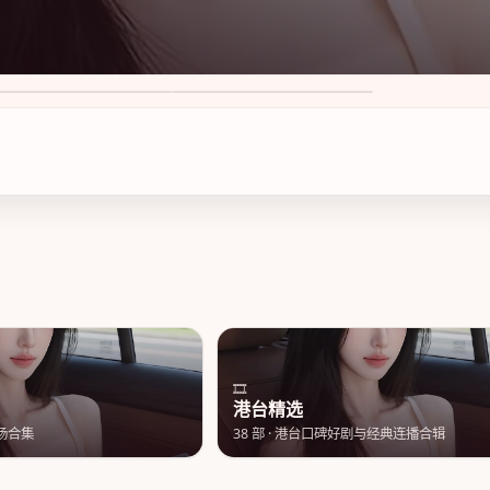
莲心动
苏州风云暮色 第3季
8
·
50万次播放
8.7
·
49万次播放
🎞️
港台精选
场合集
38
部 ·
港台口碑好剧与经典连播合辑