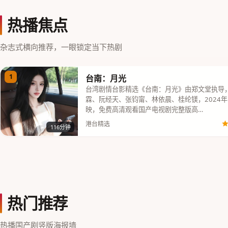
热播焦点
杂志式横向推荐，一眼锁定当下热剧
1
台南：月光
台湾剧情台影精选《台南：月光》由郑文堂执导
霖、阮经天、张钧甯、林依晨、桂纶镁，2024年
映，免费高清观看国产电视剧完整版高…
港台精选
116分钟
热门推荐
热播国产剧竖版海报墙