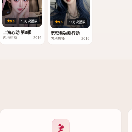
33集
9.6
13万次播放
23集
9.6
11万次播放
上海心动 第3季
宽窄巷破晓行动
内地热播
2016
内地热播
2016
🎬