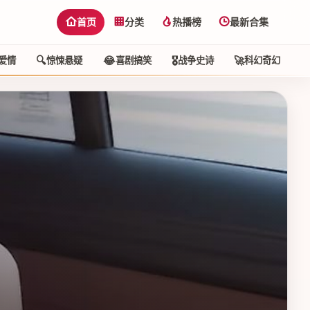
首页
分类
热播榜
最新合集
🔍
😂
🎖️
🚀
🕵
爱情
惊悚悬疑
喜剧搞笑
战争史诗
科幻奇幻