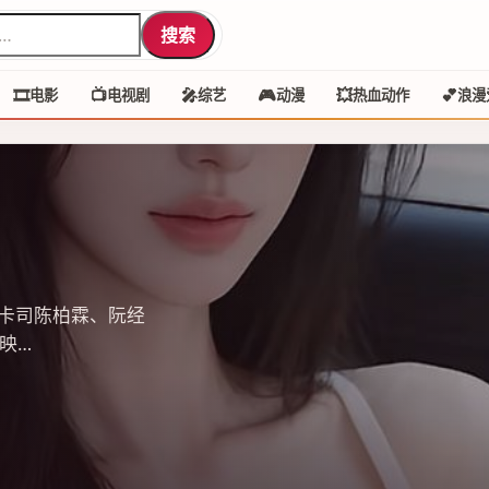
搜索
🎞️
📺
🎤
🎮
💥
💕
电影
电视剧
综艺
动漫
热血动作
浪漫
卡司陈柏霖、阮经
映…