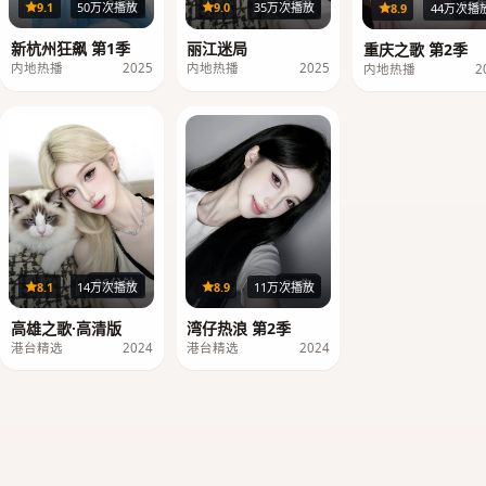
24集
32集
40
9.1
50万次播放
9.0
35万次播放
8.9
44万次播
新杭州狂飙 第1季
丽江迷局
重庆之歌 第2季
内地热播
2025
内地热播
2025
内地热播
2
96分钟
20集
8.1
14万次播放
8.9
11万次播放
高雄之歌·高清版
湾仔热浪 第2季
港台精选
2024
港台精选
2024