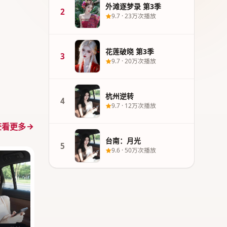
外滩逐梦录 第3季
2
9.7
·
23万次播放
花莲破晓 第3季
3
9.7
·
20万次播放
杭州逆转
4
9.7
·
12万次播放
查看更多
台南：月光
5
9.6
·
50万次播放