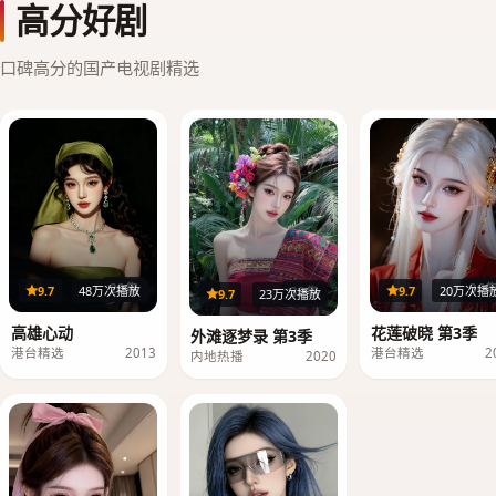
高分好剧
口碑高分的国产电视剧精选
20集
36
9.7
48万次播放
9.7
20万次播
39集
9.7
23万次播放
高雄心动
花莲破晓 第3季
外滩逐梦录 第3季
港台精选
2013
港台精选
2
内地热播
2020