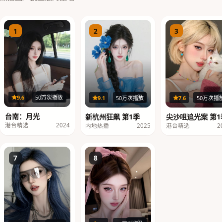
1
2
3
116分钟
19
24集
9.6
50万次播放
7.6
50万次播
9.1
50万次播放
台南：月光
尖沙咀追光案 第1
新杭州狂飙 第1季
港台精选
2024
港台精选
2
内地热播
2025
7
8