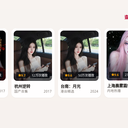
集
第20期
116分钟
9.6
2
放
9.7
12万次播放
9.6
50万次播放
上海晨雾篇5
杭州逆转
台南：月光
内地热播
017
国产合集
2017
港台精选
2024