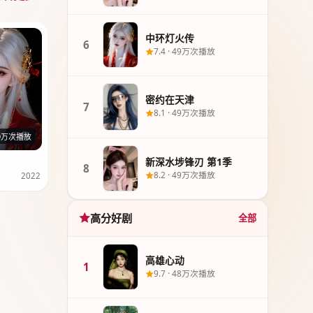
中环灯火传
6
7.4
·
49万次播放
密约在天津
7
8.1
·
49万次播放
23集
9万次播放
新深水埗锋刃 第1季
8
8.2
·
49万次播放
2022
高分好剧
全部
高雄心动
1
9.7
·
48万次播放