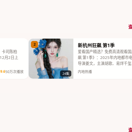
2
新杭州狂飙 第1季
，卡司陈柏
爱看国产精选？免费高清观看国
12月2日上
飙 第1季》：2025年内地都
导演姜文，主演胡歌、易烊千玺
9.6
50万次播放
内地热播
24集