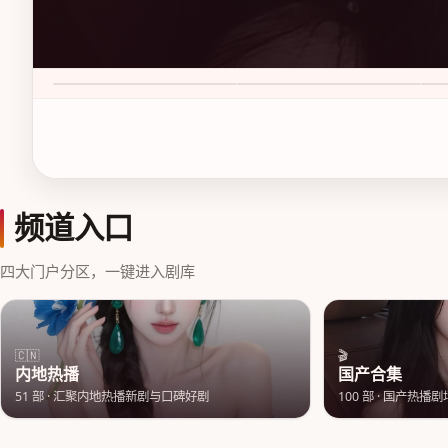
新杭州狂飙 第1季
尖沙咀追光案 第1季
花
9.1
·
50万次播放
7.6
·
50万次播放
8.
频道入口
四大门户分区，一键进入剧库
🇨🇳
🎬
内地热播
国产合集
51
部 ·
汇聚内地热播新剧与口碑好剧
100
部 ·
国产热播剧