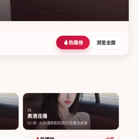
热播榜
浏览全部
📺
高清连播
92
部 ·
从热播新剧到高分连播全收录