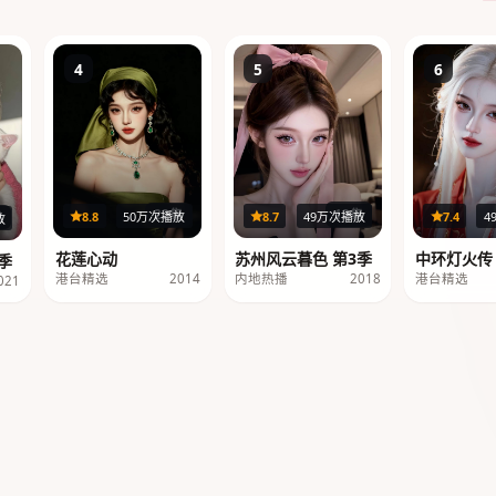
4
5
6
12集
22集
8.7
49万次播放
8.8
50万次播放
7.4
4
集
放
苏州风云暮色 第3季
花莲心动
中环灯火传
季
内地热播
2018
港台精选
2014
港台精选
021